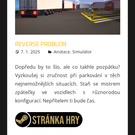
REVERSE PROBLEM
7. 1. 2025
xmilek
Anotace
,
Simulátor
Dopředu by to šlo, ale co takhle pozpátku?
Vyzkoušej si zručnost při parkování v těch
nejnemožnějších situacích. Staň se mistrem
zpátečky ve vozidlech s různorodou
konfigurací. Nepřítelem ti bude čas.