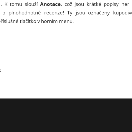
ji. K tomu slouží
Anotace
, což jsou krátké popisy her 
o plnohodnotné recenze! Ty jsou označeny kupodiv
a příslušné tlačítko v horním menu.
k