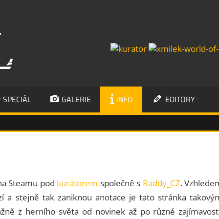
KUMBÁL
SPECIÁL
GALERIE
INFO
EDITORY
e na Steamu pod
kurátorem
společně s
Raddy_CZ
. Vzhlede
 a stejně tak zaniknou anotace je tato stránka takový
žně z herního světa od novinek až po různé zajímavosti