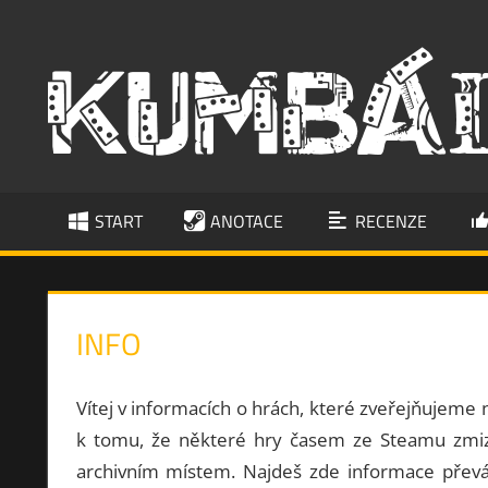
Skip
to
píšeme
content
i
o
hrách
START
ANOTACE
RECENZE
INFO
Vítej v informacích o hrách, které zveřejňujem
k tomu, že některé hry časem ze Steamu zmizí
archivním místem. Najdeš zde informace převá