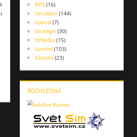
s
RPG
(16)
u
Simulátor
(144)
Speciál
(7)
Strategie
(30)
Střílečka
(15)
Survival
(103)
Závodní
(23)
ROZHLEDNA