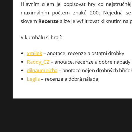
Hlavním cílem je popisovat hry co nejstručně
maximálním počtem znaků 200. Nejedná se 
slovem
Recenze
a lze je vyfiltrovat kliknutím n
V kumbálu si hrají:
xmilek
– anotace, recenze a ostatní drobky
Raddy_CZ
– anotace, recenze a dobré nápady
dilnaumnicha
– anotace nejen drobných hříče
Leglis
– recenze a dobrá nálada