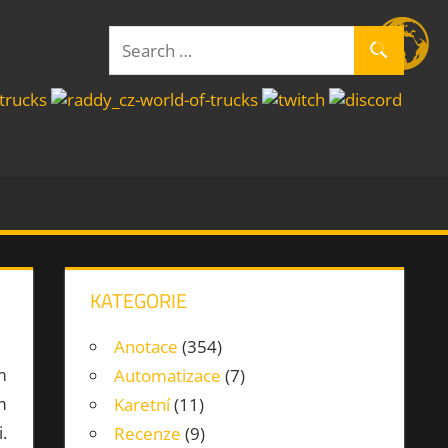
Search
Search
for:
KATEGORIE
Anotace
(354)
m
Automatizace
(7)
m
Karetní
(11)
.
Recenze
(9)