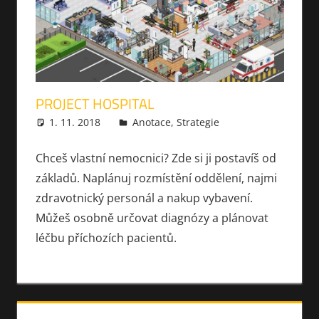
PROJECT HOSPITAL
1. 11. 2018
xmilek
Anotace
,
Strategie
Chceš vlastní nemocnici? Zde si ji postavíš od
základů. Naplánuj rozmístění oddělení, najmi
zdravotnický personál a nakup vybavení.
Můžeš osobně určovat diagnózy a plánovat
léčbu příchozích pacientů.