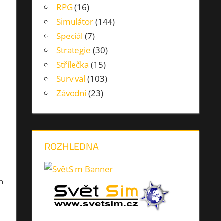
RPG
(16)
Simulátor
(144)
Speciál
(7)
Strategie
(30)
Střílečka
(15)
Survival
(103)
Závodní
(23)
ROZHLEDNA
n