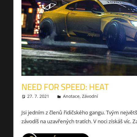
NEED FOR SPEED: HEAT
27. 7. 2021
xmilek
Anotace
,
Závodní
Jsi jedním z členů řidičského gangu. Tvým nejvě
závodíš na uzavřených tratích. V noci získáš víc. Z