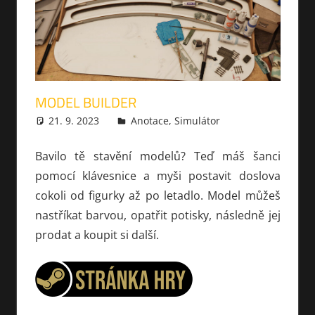
MODEL BUILDER
21. 9. 2023
xmilek
Anotace
,
Simulátor
Bavilo tě stavění modelů? Teď máš šanci
pomocí klávesnice a myši postavit doslova
cokoli od figurky až po letadlo. Model můžeš
nastříkat barvou, opatřit potisky, následně jej
prodat a koupit si další.