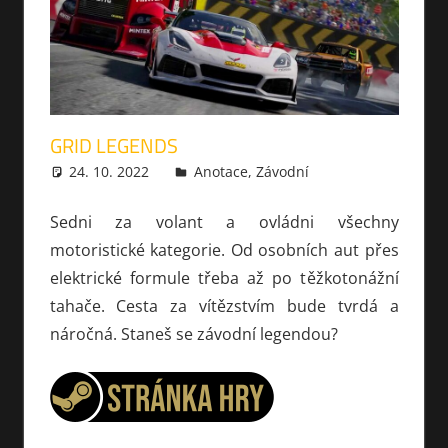
GRID LEGENDS
24. 10. 2022
xmilek
Anotace
,
Závodní
Sedni za volant a ovládni všechny
motoristické kategorie. Od osobních aut přes
elektrické formule třeba až po těžkotonážní
tahače. Cesta za vítězstvím bude tvrdá a
náročná. Staneš se závodní legendou?