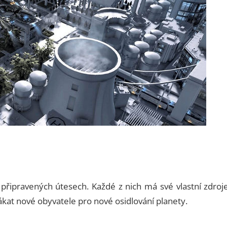
řipravených útesech. Každé z nich má své vlastní zdroje
ákat nové obyvatele pro nové osidlování planety.