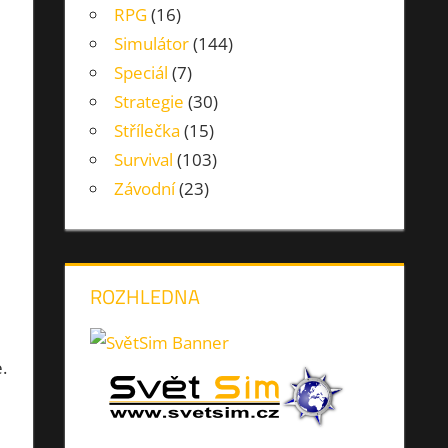
RPG
(16)
Simulátor
(144)
Speciál
(7)
Strategie
(30)
Střílečka
(15)
Survival
(103)
Závodní
(23)
ROZHLEDNA
.