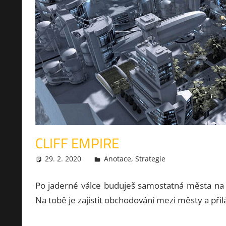
CLIFF EMPIRE
29. 2. 2020
xmilek
Anotace
,
Strategie
Po jaderné válce buduješ samostatná města na p
Na tobě je zajistit obchodování mezi městy a přil