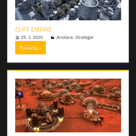
CLIFF EMPIRE
29. 2. 2020
xmilek
Anotace
,
Strategie
Pokračuj