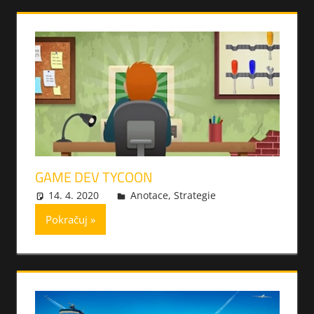
GAME DEV TYCOON
14. 4. 2020
xmilek
Anotace
,
Strategie
Pokračuj