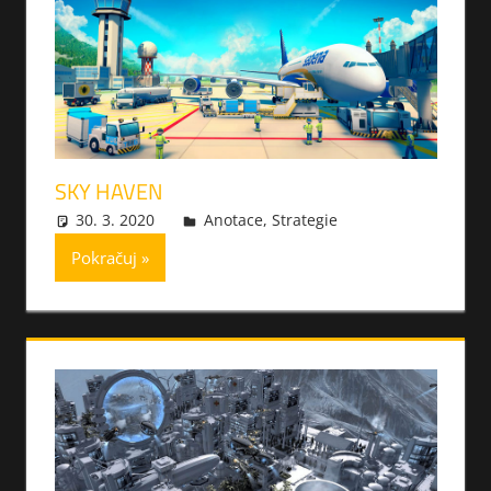
SKY HAVEN
30. 3. 2020
xmilek
Anotace
,
Strategie
Pokračuj