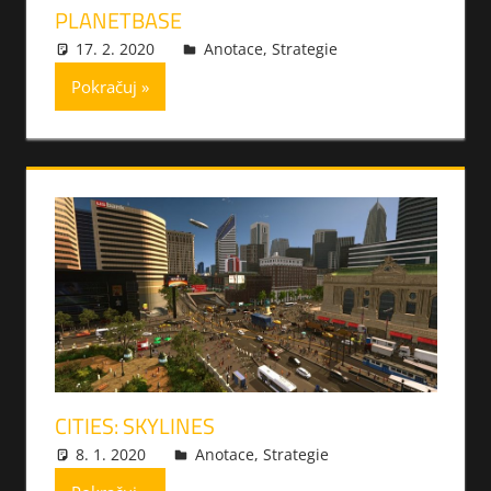
PLANETBASE
17. 2. 2020
xmilek
Anotace
,
Strategie
Pokračuj
CITIES: SKYLINES
8. 1. 2020
xmilek
Anotace
,
Strategie