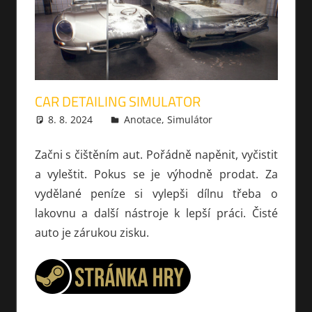
CAR DETAILING SIMULATOR
8. 8. 2024
xmilek
Anotace
,
Simulátor
Začni s čištěním aut. Pořádně napěnit, vyčistit
a vyleštit. Pokus se je výhodně prodat. Za
vydělané peníze si vylepši dílnu třeba o
lakovnu a další nástroje k lepší práci. Čisté
auto je zárukou zisku.