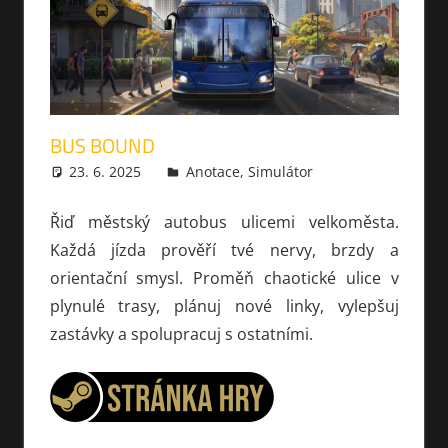
BUS BOUND
23. 6. 2025
xmilek
Anotace
,
Simulátor
Řiď městský autobus ulicemi velkoměsta.
Každá jízda prověří tvé nervy, brzdy a
orientační smysl. Proměň chaotické ulice v
plynulé trasy, plánuj nové linky, vylepšuj
zastávky a spolupracuj s ostatními.