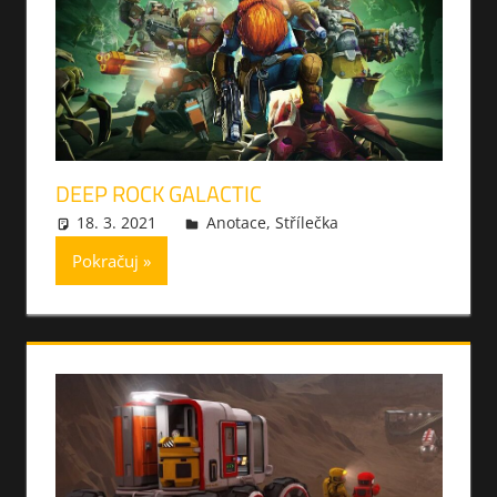
DEEP ROCK GALACTIC
18. 3. 2021
xmilek
Anotace
,
Střílečka
Pokračuj