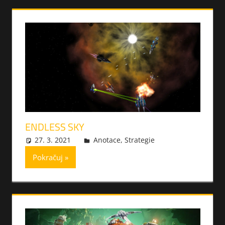
ENDLESS SKY
27. 3. 2021
xmilek
Anotace
,
Strategie
Pokračuj