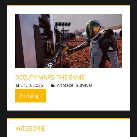
OCCUPY MARS: THE GAME
31. 3. 2025
xmilek
Anotace
,
Survival
Pokračuj
KATEGORIE