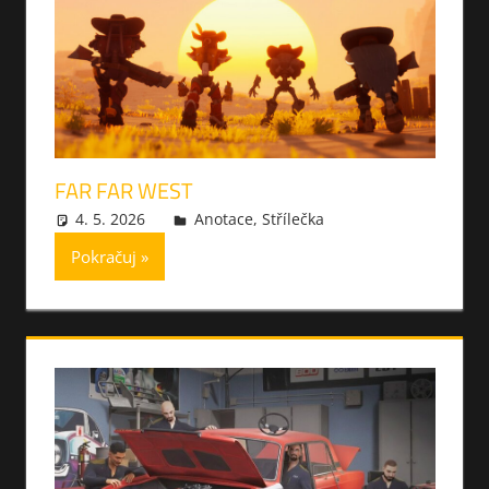
FAR FAR WEST
4. 5. 2026
xmilek
Anotace
,
Střílečka
Pokračuj