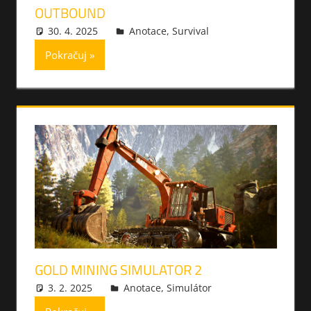
OUTBOUND
30. 4. 2025
xmilek
Anotace
,
Survival
Pokračuj
GOLD MINING SIMULATOR 2
3. 2. 2025
xmilek
Anotace
,
Simulátor