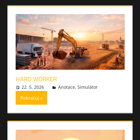
HARD WORKER
22. 5. 2026
xmilek
Anotace
,
Simulátor
Pokračuj