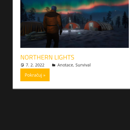
NORTHERN LIGHTS
7. 2. 2022
xmilek
Anotace
,
Survival
Pokračuj