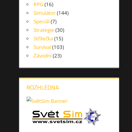
RPG
(16)
Simulátor
(144)
Speciál
(7)
Strategie
(30)
Střílečka
(15)
Survival
(103)
Závodní
(23)
ROZHLEDNA