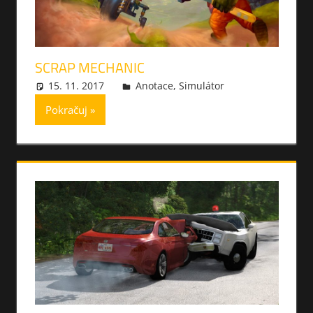
SCRAP MECHANIC
15. 11. 2017
xmilek
Anotace
,
Simulátor
Pokračuj