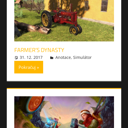
FARMER’S DYNASTY
31. 12. 2017
xmilek
Anotace
,
Simulátor
Pokračuj