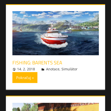
FISHING: BARENTS SEA
14. 2. 2018
xmilek
Anotace
,
Simulátor
Pokračuj