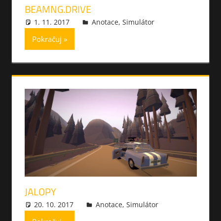
BEAMNG.DRIVE
1. 11. 2017
xmilek
Anotace
,
Simulátor
Pokračuj
JALOPY
20. 10. 2017
xmilek
Anotace
,
Simulátor