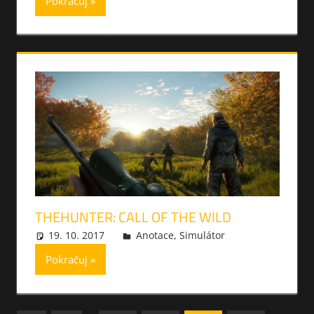
Pokračuj
THEHUNTER: CALL OF THE WILD
19. 10. 2017
Raddy_CZ
Anotace
,
Simulátor
Pokračuj